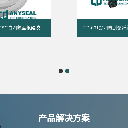
TD-650SC白四氟盘根硅胶芯盘根
TD-631黑四氟割裂
产品解决方案