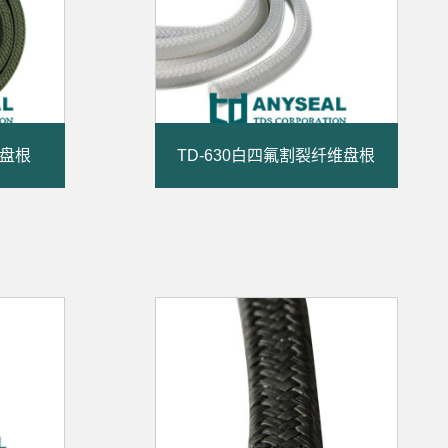
氟盘根
TD-630白四氟割裂纤维盘根