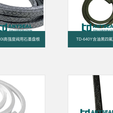
200I高强度阀用石墨盘根
TD-640Y含油黑四