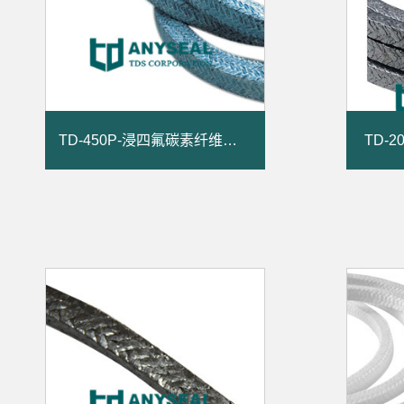
TD-450P-浸四氟碳素纤维盘根
TD-